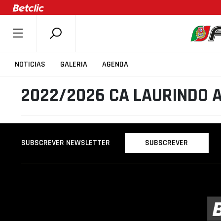
SOBRE A FPB
NOTICIAS
GALERIA
AGENDA
DOCUMENTOS
2022/2026 CA LAURINDO 
ÚLTIMAS
COMPETIÇÕES
ASSOCIAÇÕES
SUBSCREVER
SUBSCREVER NEWSLETTER
CLUBES
AGENTES
AGENDA
SELEÇÕES
MINIBASQUETE