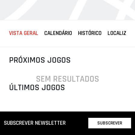
PROJETOS
LIGA BETCLIC MASCULINA
LIGA BETCLIC FEMININA
VISTA GERAL
CALENDÁRIO
HISTÓRICO
LOCALIZAÇ
PRÓXIMOS JOGOS
SEM RESULTADOS
ÚLTIMOS JOGOS
SUBSCREVER NEWSLETTER
SUBSCREVER