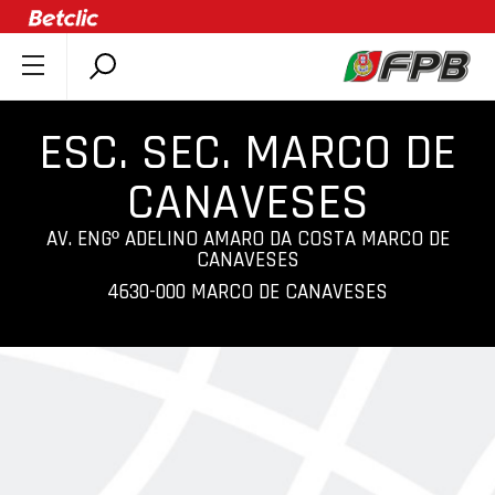
SOBRE A FPB
ESC. SEC. MARCO DE
DOCUMENTOS
ÚLTIMAS
CANAVESES
COMPETIÇÕES
AV. ENGº ADELINO AMARO DA COSTA MARCO DE
ASSOCIAÇÕES
CANAVESES
4630-000 MARCO DE CANAVESES
CLUBES
AGENTES
AGENDA
SELEÇÕES
MINIBASQUETE
ÁREA TÉCNICA