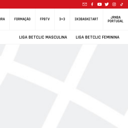
JRNBA
IRA
FORMAÇÃO
FPBTV
3×3
3X3BASKETART
PORTUGAL
LIGA BETCLIC MASCULINA
LIGA BETCLIC FEMININA