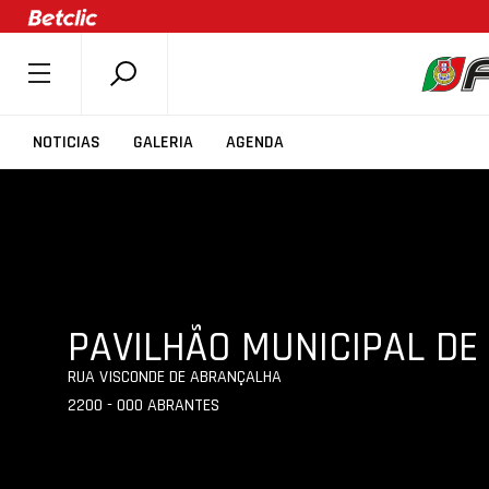
SOBRE A FPB
NOTICIAS
GALERIA
AGENDA
DOCUMENTOS
ÚLTIMAS
COMPETIÇÕES
ASSOCIAÇÕES
CLUBES
PAVILHÃO MUNICIPAL DE
AGENTES
RUA VISCONDE DE ABRANÇALHA
AGENDA
2200 - 000 ABRANTES
SELEÇÕES
MINIBASQUETE