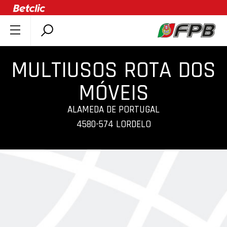
SOBRE A FPB
MULTIUSOS ROTA DOS
DOCUMENTOS
ÚLTIMAS
MÓVEIS
COMPETIÇÕES
ALAMEDA DE PORTUGAL
ASSOCIAÇÕES
4580-574 LORDELO
CLUBES
AGENTES
AGENDA
SELEÇÕES
MINIBASQUETE
ÁREA TÉCNICA