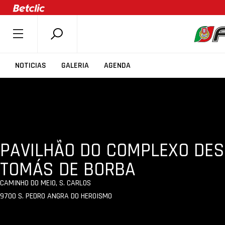
SOBRE A FPB
NOTICIAS
GALERIA
AGENDA
DOCUMENTOS
ÚLTIMAS
COMPETIÇÕES
ASSOCIAÇÕES
PAVILHÃO DO COMPLEXO DES
CLUBES
TOMÁS DE BORBA
AGENTES
AGENDA
CAMINHO DO MEIO, S. CARLOS
9700 S. PEDRO ANGRA DO HEROISMO
SELEÇÕES
MINIBASQUETE