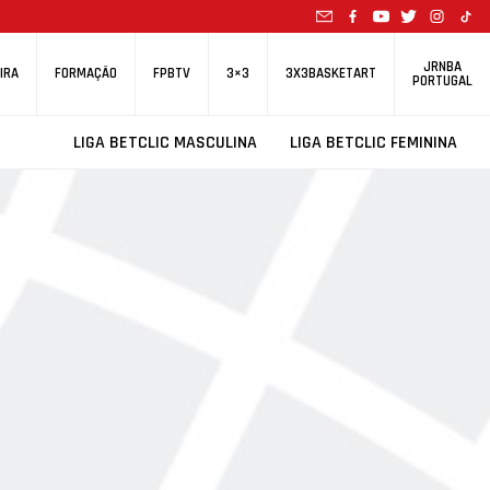
JRNBA
IRA
FORMAÇÃO
FPBTV
3×3
3X3BASKETART
PORTUGAL
LIGA BETCLIC MASCULINA
LIGA BETCLIC FEMININA