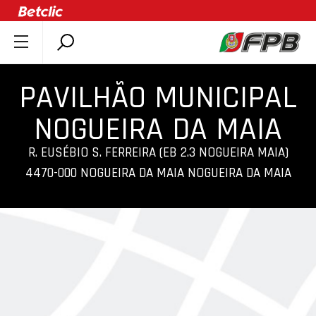
SOBRE A FPB
PAVILHÃO MUNICIPAL
DOCUMENTOS
ÚLTIMAS
NOGUEIRA DA MAIA
COMPETIÇÕES
R. EUSÉBIO S. FERREIRA (EB 2.3 NOGUEIRA MAIA)
ASSOCIAÇÕES
4470-000 NOGUEIRA DA MAIA NOGUEIRA DA MAIA
CLUBES
AGENTES
AGENDA
SELEÇÕES
MINIBASQUETE
ÁREA TÉCNICA