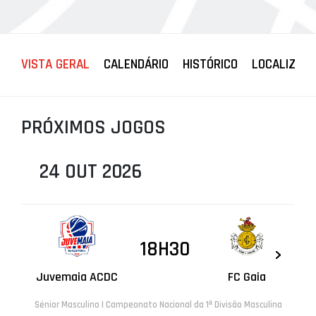
PROJETOS
LIGA BETCLIC MASCULINA
VISTA GERAL
CALENDÁRIO
HISTÓRICO
LOCALIZAÇ
LIGA BETCLIC FEMININA
PRÓXIMOS JOGOS
24 OUT 2026
18H30
Juvemaia ACDC
FC Gaia
Sénior Masculino | Campeonato Nacional da 1ª Divisão Masculina