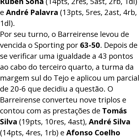
Rúben Sona
(14pts, 2res, 5ast, 2rb, 1dl)
e
André Palavra
(13pts, 5res, 2ast, 4rb,
1dl).
Por seu turno, o Barreirense levou de
vencida o Sporting por
63-50
. Depois de
se verificar uma igualdade a 43 pontos
ao cabo do terceiro quarto, a turma da
margem sul do Tejo e aplicou um parcial
de 20-6 que decidiu a questão. O
Barreirense converteu nove triplos e
contou com as prestações de
Tomás
Silva
(19pts, 10res, 4ast),
André Silva
(14pts, 4res, 1rb) e
Afonso Coelho