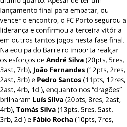
último quarto. Apesar de ter um
lançamento final para empatar, ou
vencer o encontro, o FC Porto segurou a
liderança e confirmou a terceira vitória
em outros tantos jogos nesta fase final.
Na equipa do Barreiro importa realçar
os esforços de
André Silva
(20pts, 5res,
3ast, 7rb),
João Fernandes
(12pts, 2res,
2ast, 3rb) e
Pedro Santos
(11pts, 12res,
2ast, 4rb, 1dl), enquanto nos “dragões”
brilharam
Luís Silva
(20pts, 8res, 2ast,
4rb),
Tomás Silva
(13pts, 5res, 5ast,
3rb, 2dl) e
Fábio Rocha
(10pts, 7res,