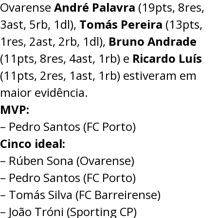
Ovarense
André Palavra
(19pts, 8res,
3ast, 5rb, 1dl),
Tomás Pereira
(13pts,
1res, 2ast, 2rb, 1dl),
Bruno Andrade
(11pts, 8res, 4ast, 1rb) e
Ricardo Luís
(11pts, 2res, 1ast, 1rb) estiveram em
maior evidência.
MVP:
– Pedro Santos (FC Porto)
Cinco ideal:
– Rúben Sona (Ovarense)
– Pedro Santos (FC Porto)
– Tomás Silva (FC Barreirense)
– João Tróni (Sporting CP)