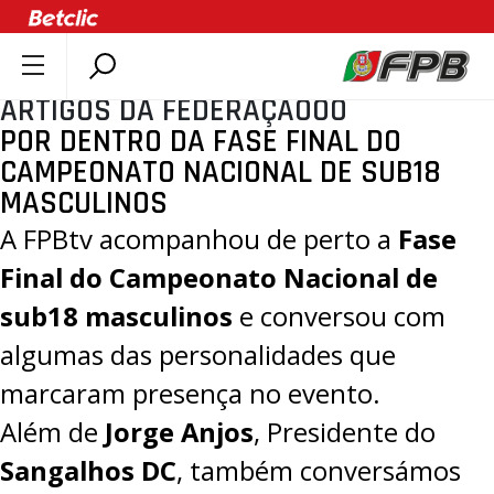
ARTIGOS DA FEDERAÇÃOOO
SOBRE A FPB
POR DENTRO DA FASE FINAL DO
DOCUMENTOS
CAMPEONATO NACIONAL DE SUB18
ÚLTIMAS
MASCULINOS
COMPETIÇÕES
A
FPBtv
acompanhou de perto a
Fase
ASSOCIAÇÕES
Final do Campeonato Nacional de
CLUBES
sub18 masculinos
e conversou com
AGENTES
algumas das personalidades que
AGENDA
marcaram presença no evento.
SELEÇÕES
Além de
Jorge Anjos
, Presidente do
MINIBASQUETE
Sangalhos DC
, também conversámos
ÁREA TÉCNICA