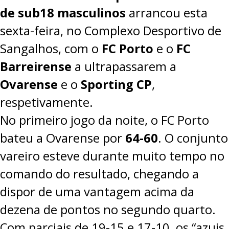
de sub18 masculinos
arrancou esta
sexta-feira, no Complexo Desportivo de
Sangalhos, com o
FC Porto
e o
FC
Barreirense
a ultrapassarem a
Ovarense
e o
Sporting CP
,
respetivamente.
No primeiro jogo da noite, o FC Porto
bateu a Ovarense por
64-60
. O conjunto
vareiro esteve durante muito tempo no
comando do resultado, chegando a
dispor de uma vantagem acima da
dezena de pontos no segundo quarto.
Com parciais de 19-15 e 17-10, os “azuis