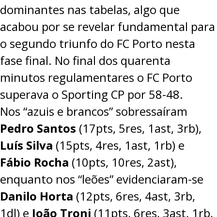
dominantes nas tabelas, algo que
acabou por se revelar fundamental para
o segundo triunfo do FC Porto nesta
fase final. No final dos quarenta
minutos regulamentares o FC Porto
superava o Sporting CP por 58-48.
Nos “azuis e brancos” sobressaíram
Pedro Santos
(17pts, 5res, 1ast, 3rb),
Luís Silva
(15pts, 4res, 1ast, 1rb) e
Fábio Rocha
(10pts, 10res, 2ast),
enquanto nos “leões” evidenciaram-se
Danilo Horta
(12pts, 6res, 4ast, 3rb,
1dl) e
João Troni
(11pts, 6res, 3ast, 1rb,