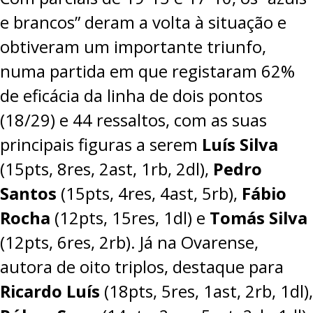
e brancos” deram a volta à situação e
obtiveram um importante triunfo,
numa partida em que registaram 62%
de eficácia da linha de dois pontos
(18/29) e 44 ressaltos, com as suas
principais figuras a serem
Luís Silva
(15pts, 8res, 2ast, 1rb, 2dl),
Pedro
Santos
(15pts, 4res, 4ast, 5rb),
Fábio
Rocha
(12pts, 15res, 1dl) e
Tomás Silva
(12pts, 6res, 2rb). Já na Ovarense,
autora de oito triplos, destaque para
Ricardo Luís
(18pts, 5res, 1ast, 2rb, 1dl),