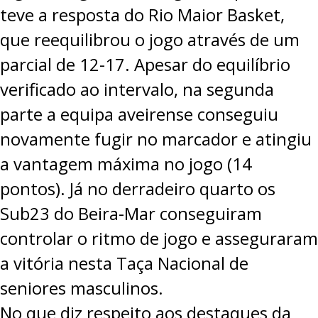
teve a resposta do Rio Maior Basket,
PROJETOS
que reequilibrou o jogo através de um
LIGA BETCLIC MASCULINA
parcial de 12-17. Apesar do equilíbrio
LIGA BETCLIC FEMININA
verificado ao intervalo, na segunda
parte a equipa aveirense conseguiu
novamente fugir no marcador e atingiu
a vantagem máxima no jogo (14
pontos). Já no derradeiro quarto os
Sub23 do Beira-Mar conseguiram
controlar o ritmo de jogo e asseguraram
a vitória nesta Taça Nacional de
seniores masculinos.
No que diz respeito aos destaques da