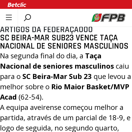
ARTIGOS DA FEDERAÇÃOOO
SOBRE A FPB
SC BEIRA-MAR SUB23 VENCE TAÇA
DOCUMENTOS
NACIONAL DE SENIORES MASCULINOS
ÚLTIMAS
Na segunda final do dia, a
Taça
COMPETIÇÕES
Nacional de seniores masculinos
caiu
ASSOCIAÇÕES
para o
SC Beira-Mar Sub 23
que levou a
CLUBES
melhor sobre o
Rio Maior Basket/MVP
AGENTES
Acad
(
62-54
).
AGENDA
A equipa aveirense começou melhor a
SELEÇÕES
partida, através de um parcial de 18-9, e
MINIBASQUETE
logo de seguida, no segundo quarto,
ÁREA TÉCNICA