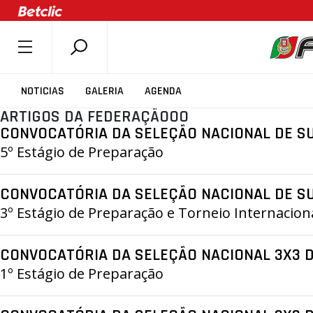
SOBRE A FPB
NOTICIAS
GALERIA
AGENDA
DOCUMENTOS
ARTIGOS DA FEDERAÇÃOOO
CONVOCATÓRIA DA SELEÇÃO NACIONAL DE S
ÚLTIMAS
5º Estágio de Preparação
COMPETIÇÕES
ASSOCIAÇÕES
CONVOCATÓRIA DA SELEÇÃO NACIONAL DE SU
CLUBES
3º Estágio de Preparação e Torneio Internacio
AGENTES
CONVOCATÓRIA DA SELEÇÃO NACIONAL 3X3 D
AGENDA
1º Estágio de Preparação
SELEÇÕES
MINIBASQUETE