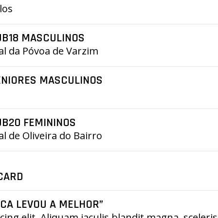
los
UB18 MASCULINOS
al da Póvoa de Varzim
ENIORES MASCULINOS
UB20 FEMININOS
l de Oliveira do Bairro
ACARD
ICA LEVOU A MELHOR”
ng elit. Aliquam iaculis blandit magna, scelerisq