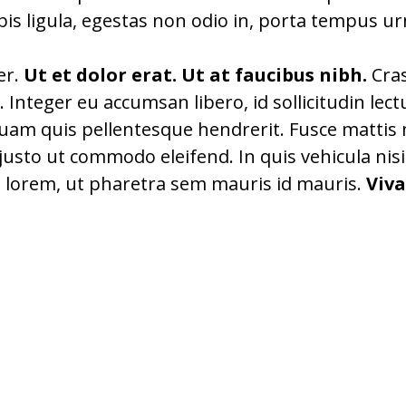
is ligula, egestas non odio in, porta tempus urna
er.
Ut et dolor erat. Ut at faucibus nibh.
Cras
a. Integer eu accumsan libero, id sollicitudin l
quam quis pellentesque hendrerit. Fusce mattis 
s justo ut commodo eleifend. In quis vehicula ni
lorem, ut pharetra sem mauris id mauris.
Viva
 EGET TEMPUS