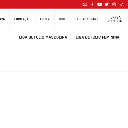
JRNBA
IRA
FORMAÇÃO
FPBTV
3×3
3X3BASKETART
PORTUGAL
LIGA BETCLIC MASCULINA
LIGA BETCLIC FEMININA