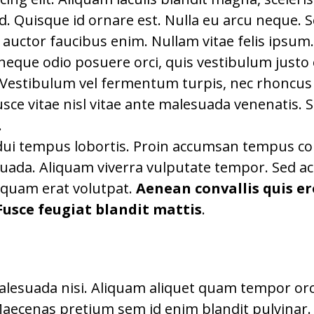
r id. Quisque id ornare est. Nulla eu arcu neque
uctor faucibus enim. Nullam vitae felis ipsum.
, neque odio posuere orci, quis vestibulum justo 
Vestibulum vel fermentum turpis, nec rhoncus ip
Fusce vitae nisl vitae ante malesuada venenatis. S
.
ar dui tempus lobortis. Proin accumsan tempus c
da. Aliquam viverra vulputate tempor. Sed ac ma
 Aliquam erat volutpat.
Aenean convallis quis er
Fusce feugiat blandit mattis
.
alesuada nisi. Aliquam aliquet quam tempor orci
ecenas pretium sem id enim blandit pulvinar. Pe