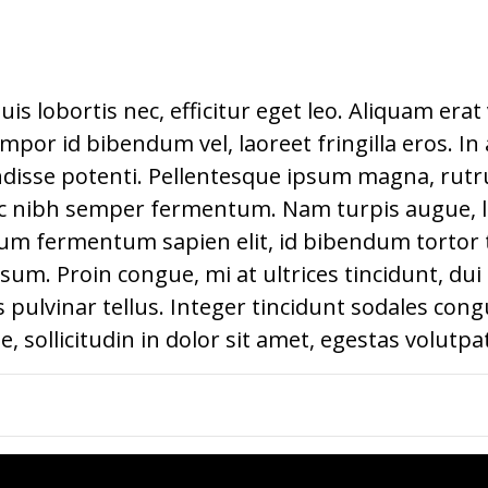
quis lobortis nec, efficitur eget leo. Aliquam era
empor id bibendum vel, laoreet fringilla eros. In
endisse potenti. Pellentesque ipsum magna, rutr
ac nibh semper fermentum. Nam turpis augue, lu
um fermentum sapien elit, id bibendum tortor t
sum. Proin congue, mi at ultrices tincidunt, dui f
s pulvinar tellus. Integer tincidunt sodales co
, sollicitudin in dolor sit amet, egestas volutp