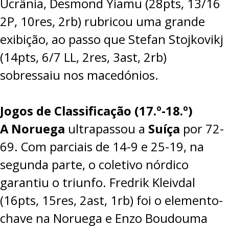
Ucrânia, Desmond Yiamu (28pts, 13/16
2P, 10res, 2rb) rubricou uma grande
exibição, ao passo que Stefan Stojkovikj
(14pts, 6/7 LL, 2res, 3ast, 2rb)
sobressaiu nos macedónios.
Jogos de Classificação (17.º-18.º)
A Noruega
ultrapassou a
Suíça
por
72-
69
. Com parciais de 14-9 e 25-19, na
segunda parte, o coletivo nórdico
garantiu o triunfo. Fredrik Kleivdal
(16pts, 15res, 2ast, 1rb) foi o elemento-
chave na Noruega e Enzo Boudouma