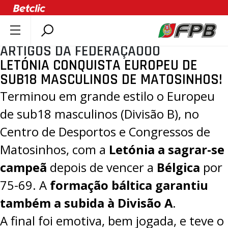
ARTIGOS DA FEDERAÇÃOOO
SOBRE A FPB
LETÓNIA CONQUISTA EUROPEU DE
DOCUMENTOS
SUB18 MASCULINOS DE MATOSINHOS!
ÚLTIMAS
Terminou em grande estilo o
Europeu
COMPETIÇÕES
de sub18 masculinos (Divisão B)
, no
ASSOCIAÇÕES
Centro de Desportos e Congressos de
CLUBES
Matosinhos, com a
Letónia a sagrar-se
AGENTES
campeã
depois de vencer a
Bélgica
por
AGENDA
75-69
. A
formação báltica garantiu
SELEÇÕES
também a subida à Divisão A
.
MINIBASQUETE
A final foi emotiva, bem jogada, e teve o
ÁREA TÉCNICA