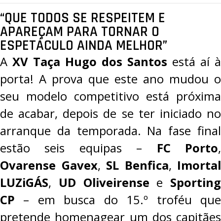
“QUE TODOS SE RESPEITEM E
APAREÇAM PARA TORNAR O
ESPETÁCULO AINDA MELHOR”
A
XV Taça Hugo dos Santos
está aí à
porta! A prova que este ano mudou o
seu modelo competitivo está próxima
de acabar, depois de se ter iniciado no
arranque da temporada. Na fase final
estão seis equipas –
FC Porto
Ovarense Gavex
,
SL Benfica
,
Imortal
LUZiGÁS
,
UD Oliveirense
e
Sporting
CP
– em busca do 15.º troféu que
pretende homenagear um dos capitães