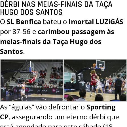
DÉRBI NAS MEIAS-FINAIS DA TAÇA
HUGO DOS SANTOS
O
SL Benfica
bateu o
Imortal LUZiGÁS
por
87-56
e
carimbou passagem às
meias-finais da Taça Hugo dos
Santos
.
As “águias” vão defrontar o
Sporting
CP
, assegurando um eterno dérbi que
está agendado para este sábado (18