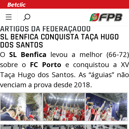
ARTIGOS DA FEDERAÇÃOOO
SOBRE A FPB
SL BENFICA CONQUISTA TAÇA HUGO
DOCUMENTOS
DOS SANTOS
ÚLTIMAS
O
SL Benfica
levou a melhor (
66-72
)
COMPETIÇÕES
sobre o
FC Porto
e conquistou a
XV
ASSOCIAÇÕES
Taça Hugo dos Santos
. As “águias” não
CLUBES
venciam a prova desde 2018.
AGENTES
AGENDA
SELEÇÕES
MINIBASQUETE
ÁREA TÉCNICA