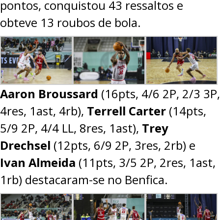
pontos, conquistou 43 ressaltos e
obteve 13 roubos de bola.
Aaron Broussard
(16pts, 4/6 2P, 2/3 3P,
4res, 1ast, 4rb),
Terrell Carter
(14pts,
5/9 2P, 4/4 LL, 8res, 1ast),
Trey
Drechsel
(12pts, 6/9 2P, 3res, 2rb) e
Ivan Almeida
(11pts, 3/5 2P, 2res, 1ast,
1rb) destacaram-se no Benfica.