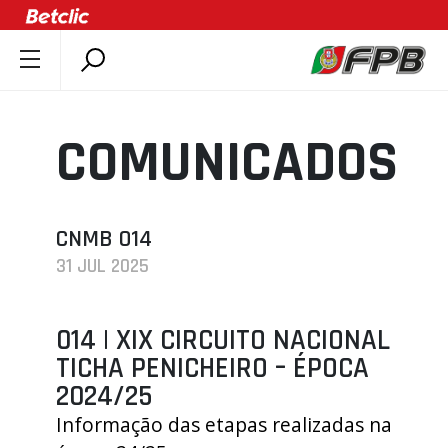
SOBRE A FPB
DOCUMENTOS
COMUNICADOS
ÚLTIMAS
COMPETIÇÕES
ASSOCIAÇÕES
CNMB 014
31 JUL 2025
CLUBES
AGENTES
014 | XIX CIRCUITO NACIONAL
AGENDA
TICHA PENICHEIRO – ÉPOCA
SELEÇÕES
2024/25
MINIBASQUETE
Informação das etapas realizadas na
ÁREA TÉCNICA