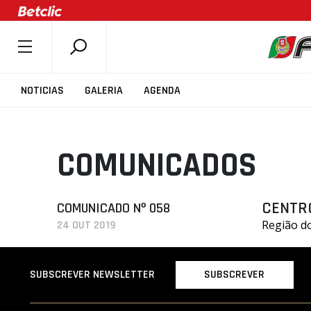
SOBRE A FPB
NOTICIAS
GALERIA
AGENDA
DOCUMENTOS
ÚLTIMAS
COMUNICADOS
COMPETIÇÕES
ASSOCIAÇÕES
CLUBES
CENTR
COMUNICADO Nº 058
Região do
24 OUT 2019
AGENTES
AGENDA
SUBSCREVER
SUBSCREVER NEWSLETTER
SELEÇÕES
MINIBASQUETE