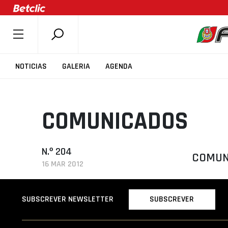
SOBRE A FPB
NOTICIAS
GALERIA
AGENDA
DOCUMENTOS
ÚLTIMAS
COMUNICADOS
COMPETIÇÕES
ASSOCIAÇÕES
CLUBES
N.º 204
COMUNI
16 MAR 2012
AGENTES
AGENDA
SUBSCREVER
SUBSCREVER NEWSLETTER
SELEÇÕES
MINIBASQUETE