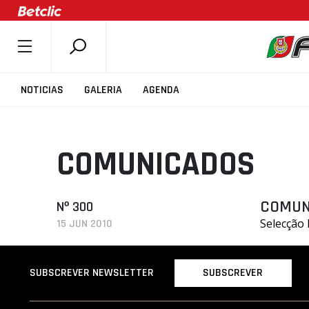
SOBRE A FPB
NOTICIAS
GALERIA
AGENDA
DOCUMENTOS
ÚLTIMAS
COMUNICADOS
COMPETIÇÕES
ASSOCIAÇÕES
CLUBES
COMUN
Nº 300
Selecção
15 JUN 2010
AGENTES
AGENDA
SUBSCREVER
SUBSCREVER NEWSLETTER
SELEÇÕES
MINIBASQUETE