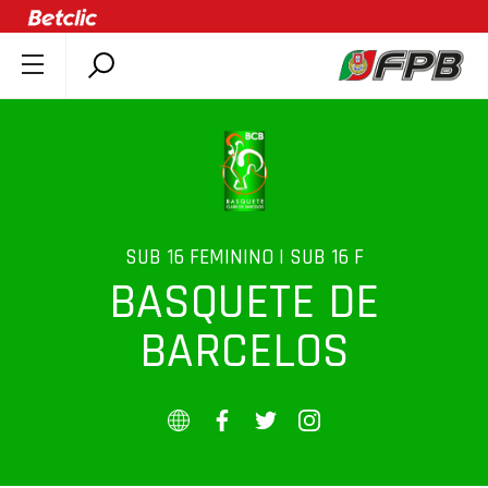
SOBRE A FPB
DOCUMENTOS
ÚLTIMAS
COMPETIÇÕES
ASSOCIAÇÕES
SUB 16 FEMININO | SUB 16 F
BASQUETE DE
CLUBES
AGENTES
BARCELOS
AGENDA
SELEÇÕES
MINIBASQUETE
ÁREA TÉCNICA