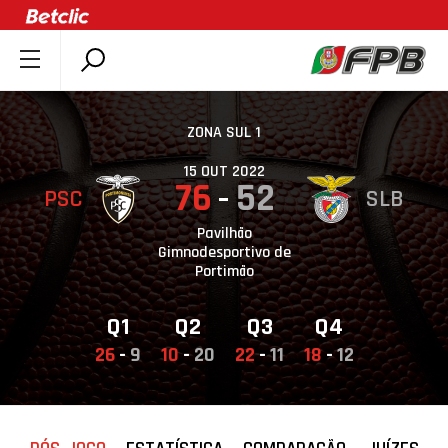
SOBRE A FPB
DOCUMENTOS
ZONA SUL 1
ÚLTIMAS
15 OUT 2022
76
52
PSC
SLB
COMPETIÇÕES
ASSOCIAÇÕES
Pavilhão
Gimnodesportivo de
CLUBES
Portimão
AGENTES
Q1
Q2
Q3
Q4
AGENDA
26
-
9
10
-
20
22
-
11
18
-
12
SELEÇÕES
MINIBASQUETE
ÁREA TÉCNICA