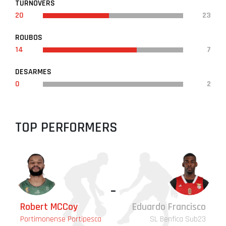
TURNOVERS
20
23
ROUBOS
14
7
DESARMES
0
2
TOP PERFORMERS
-
Robert MCCoy
Eduardo Francisco
Portimonense Portipesca
SL Benfica Sub23