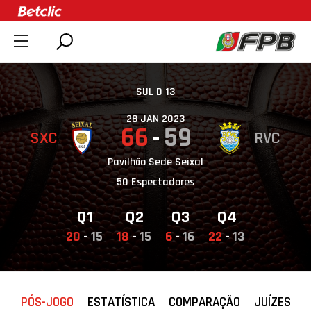
SOBRE A FPB
DOCUMENTOS
SUL D 13
ÚLTIMAS
28 JAN 2023
66
59
SXC
RVC
COMPETIÇÕES
ASSOCIAÇÕES
Pavilhão Sede Seixal
50 Espectadores
CLUBES
AGENTES
Q1
Q2
Q3
Q4
AGENDA
20
-
15
18
-
15
6
-
16
22
-
13
SELEÇÕES
MINIBASQUETE
PÓS-JOGO
ESTATÍSTICA
COMPARAÇÃO
JUÍZES
ÁREA TÉCNICA