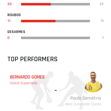
20
27
ROUBOS
11
11
DESARMES
0
1
TOP PERFORMERS
BERNARDO GOMES
Seixal Superveda
-
Paulo Demétrio
Real Clube Vale Cavala