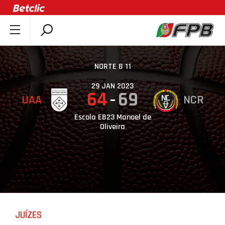
SOBRE A FPB
DOCUMENTOS
NORTE B 11
ÚLTIMAS
29 JAN 2023
64
69
UAA
NCR
COMPETIÇÕES
ASSOCIAÇÕES
Escola EB23 Manoel de
Oliveira
CLUBES
AGENTES
AGENDA
SELEÇÕES
MINIBASQUETE
JUÍZES
ÁREA TÉCNICA