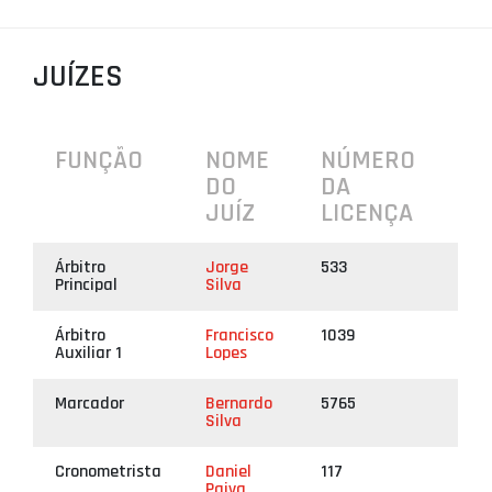
PROJETOS
JUÍZES
LIGA BETCLIC MASCULINA
LIGA BETCLIC FEMININA
FUNÇÃO
NOME
NÚMERO
DO
DA
JUÍZ
LICENÇA
Árbitro
Jorge
533
Principal
Silva
Árbitro
Francisco
1039
Auxiliar 1
Lopes
Marcador
Bernardo
5765
Silva
Cronometrista
Daniel
117
Paiva