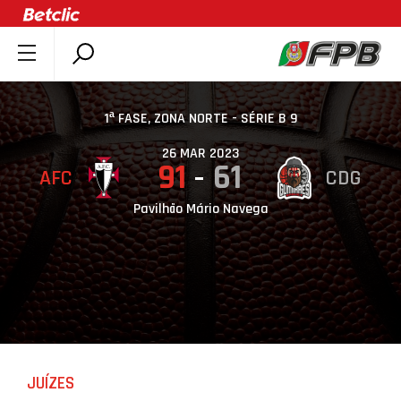
SOBRE A FPB
DOCUMENTOS
1ª FASE, ZONA NORTE - SÉRIE B 9
ÚLTIMAS
26 MAR 2023
91
61
AFC
CDG
COMPETIÇÕES
ASSOCIAÇÕES
Pavilhão Mário Navega
CLUBES
AGENTES
AGENDA
SELEÇÕES
MINIBASQUETE
JUÍZES
ÁREA TÉCNICA