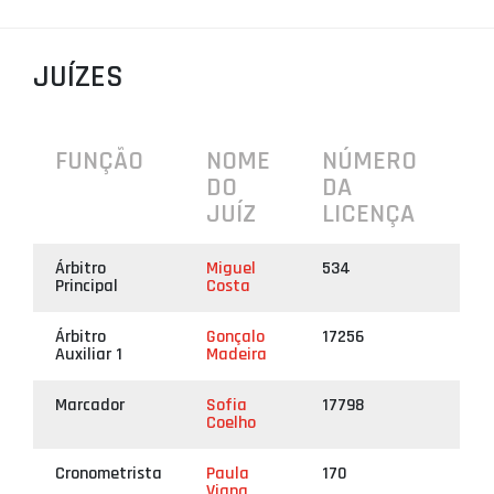
PROJETOS
JUÍZES
LIGA BETCLIC MASCULINA
LIGA BETCLIC FEMININA
FUNÇÃO
NOME
NÚMERO
DO
DA
JUÍZ
LICENÇA
Árbitro
Miguel
534
Principal
Costa
Árbitro
Gonçalo
17256
Auxiliar 1
Madeira
Marcador
Sofia
17798
Coelho
Cronometrista
Paula
170
Viana