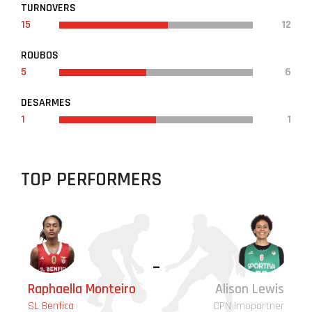
TURNOVERS
15
12
ROUBOS
5
6
DESARMES
1
1
TOP PERFORMERS
-
Raphaella Monteiro
Alison Lewis
SL Benfica
CPN Imopartner