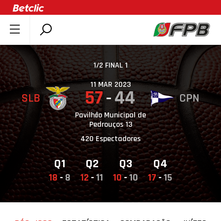
SOBRE A FPB
DOCUMENTOS
1/2 FINAL 1
ÚLTIMAS
11 MAR 2023
57
44
SLB
CPN
COMPETIÇÕES
ASSOCIAÇÕES
Pavilhão Municipal de
Pedrouços 13
CLUBES
420 Espectadores
AGENTES
Q1
Q2
Q3
Q4
AGENDA
18
-
8
12
-
11
10
-
10
17
-
15
SELEÇÕES
MINIBASQUETE
ÁREA TÉCNICA