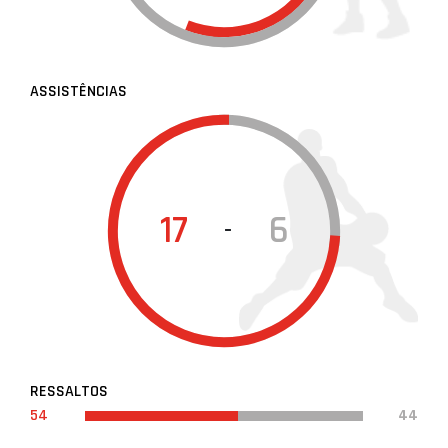
ASSISTÊNCIAS
17
6
-
RESSALTOS
54
44