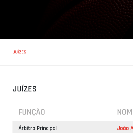
ÁREA TÉCNICA
PROJETOS
JUÍZES
JUÍZES
FUNÇÃO
NOM
Árbitro Principal
João 