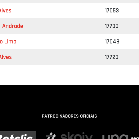
Alves
17053
r Andrade
17730
o Lima
17048
Alves
17723
PATROCINADORES OFICIAIS