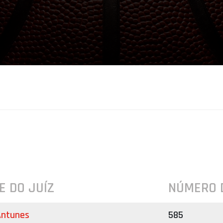
E DO JUÍZ
NÚMERO 
Antunes
585