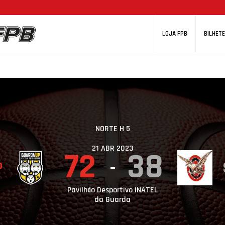
LOJA FPB
BILHETE
NORTE H 5
21 ABR 2023
72
38
P
Pavilhão Desportivo INATEL
da Guarda