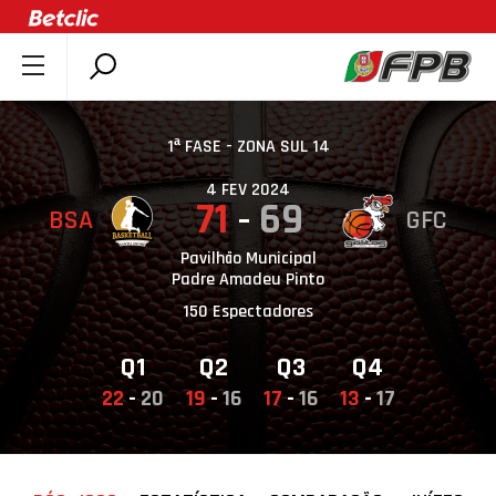
SOBRE A FPB
DOCUMENTOS
1ª FASE - ZONA SUL 14
ÚLTIMAS
4 FEV 2024
71
69
BSA
GFC
COMPETIÇÕES
ASSOCIAÇÕES
Pavilhão Municipal
Padre Amadeu Pinto
CLUBES
150 Espectadores
AGENTES
Q1
Q2
Q3
Q4
AGENDA
22
-
20
19
-
16
17
-
16
13
-
17
SELEÇÕES
MINIBASQUETE
ÁREA TÉCNICA