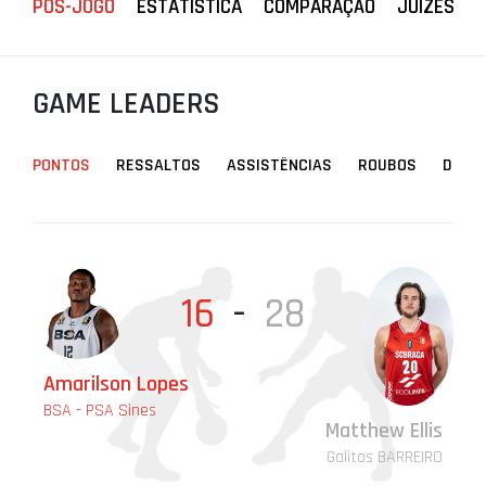
PÓS-JOGO
ESTATÍSTICA
COMPARAÇÃO
JUÍZES
PROJETOS
LIGA BETCLIC MASCULINA
GAME LEADERS
LIGA BETCLIC FEMININA
PONTOS
RESSALTOS
ASSISTÊNCIAS
ROUBOS
DESA
16
-
28
Amarilson Lopes
Ti
Ma
Ru
Uw
BSA - PSA Sines
BS
BS
BS
BS
Matthew Ellis
Galitos BARREIRO