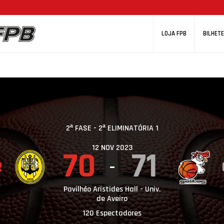
LOJA FPB
BILHETE
2ª FASE - 2ª ELIMINATÓRIA 1
12 NOV 2023
70
71
R
Pavilhão Aristides Hall - Univ.
de Aveiro
120 Espectadores