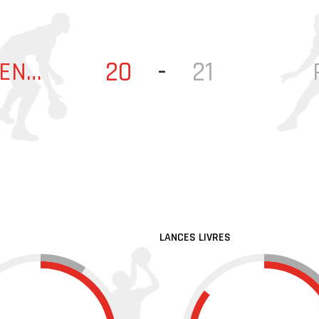
20
-
21
JACQUELINO MENDONÇA
LANCES LIVRES