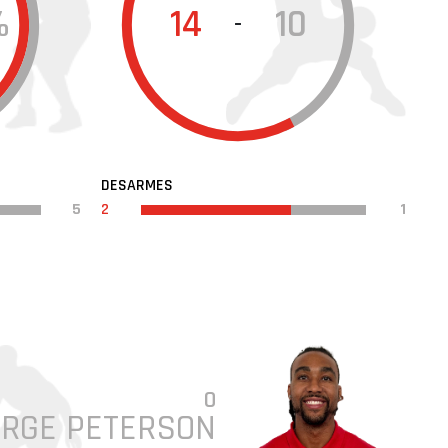
%
14
10
-
DESARMES
5
2
1
0
RGE PETERSON