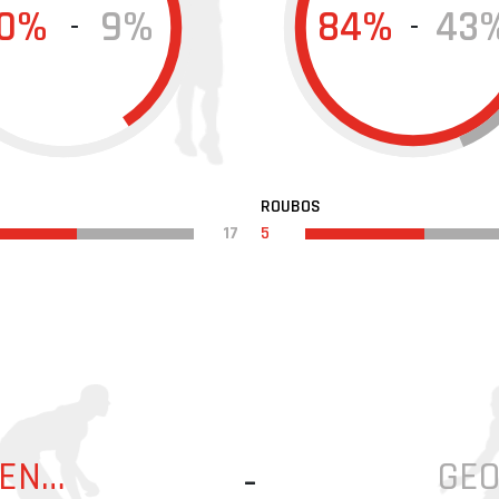
0%
9%
84%
43
-
-
ROUBOS
17
5
JACQUELINO MENDONÇA
GEO
-