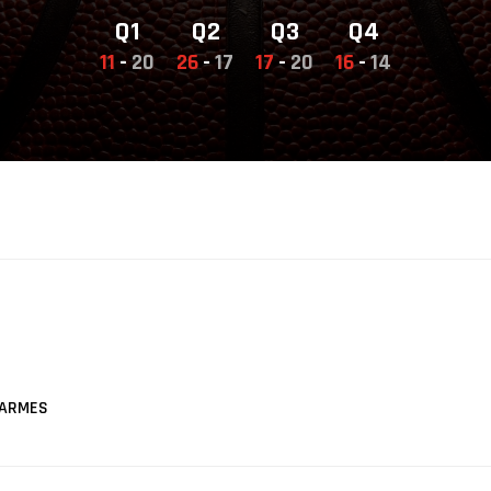
Q1
Q2
Q3
Q4
11
-
20
26
-
17
17
-
20
16
-
14
ARMES