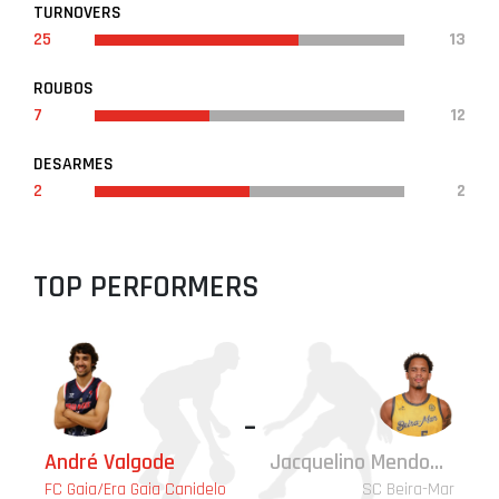
TURNOVERS
25
13
ROUBOS
7
12
DESARMES
2
2
TOP PERFORMERS
-
André Valgode
Jacquelino Mendonça
FC Gaia/Era Gaia Canidelo
SC Beira-Mar