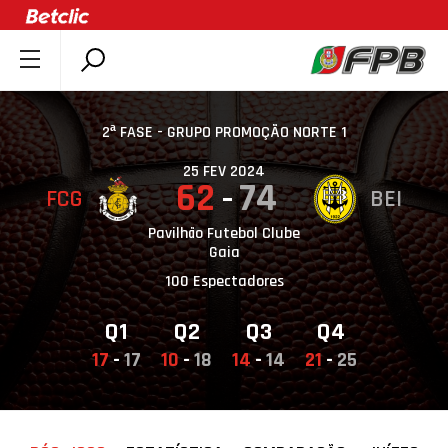
SOBRE A FPB
DOCUMENTOS
2ª FASE - GRUPO PROMOÇÃO NORTE 1
ÚLTIMAS
25 FEV 2024
62
74
FCG
BEI
COMPETIÇÕES
ASSOCIAÇÕES
Pavilhão Futebol Clube
Gaia
CLUBES
100 Espectadores
AGENTES
Q1
Q2
Q3
Q4
AGENDA
17
-
17
10
-
18
14
-
14
21
-
25
SELEÇÕES
MINIBASQUETE
ÁREA TÉCNICA