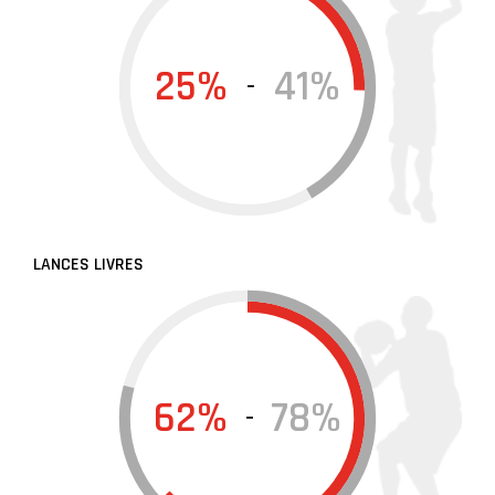
25%
41%
-
LANCES LIVRES
62%
78%
-