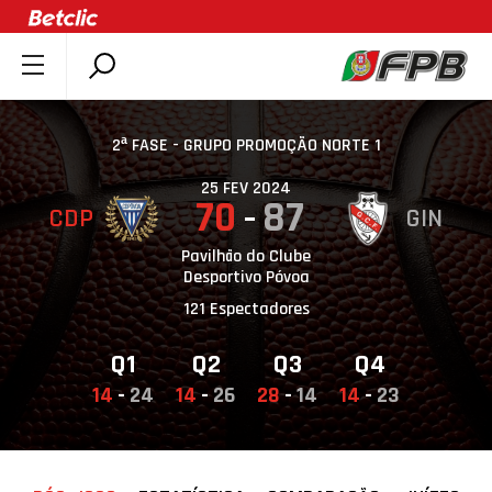
SOBRE A FPB
DOCUMENTOS
2ª FASE - GRUPO PROMOÇÃO NORTE 1
ÚLTIMAS
25 FEV 2024
70
87
CDP
GIN
COMPETIÇÕES
ASSOCIAÇÕES
Pavilhão do Clube
Desportivo Póvoa
CLUBES
121 Espectadores
AGENTES
Q1
Q2
Q3
Q4
AGENDA
14
-
24
14
-
26
28
-
14
14
-
23
SELEÇÕES
MINIBASQUETE
ÁREA TÉCNICA