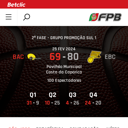
SOBRE A FPB
DOCUMENTOS
2ª FASE - GRUPO PROMOÇÃO SUL 1
ÚLTIMAS
25 FEV 2024
69
80
BAC
EBC
COMPETIÇÕES
ASSOCIAÇÕES
Pavilhão Municipal
Costa da Caparica
CLUBES
100 Espectadores
AGENTES
Q1
Q2
Q3
Q4
AGENDA
31
-
9
10
-
25
4
-
26
24
-
20
SELEÇÕES
MINIBASQUETE
ÁREA TÉCNICA