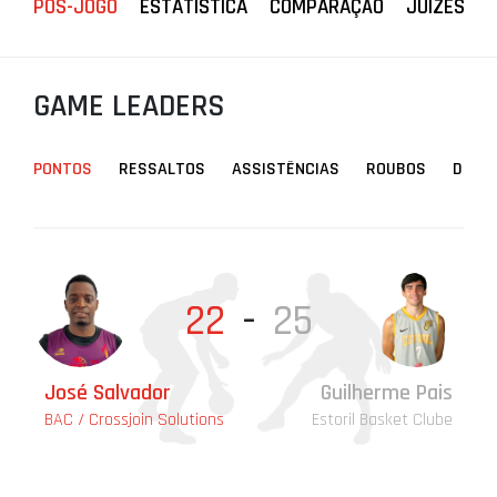
PÓS-JOGO
ESTATÍSTICA
COMPARAÇÃO
JUÍZES
PROJETOS
LIGA BETCLIC MASCULINA
GAME LEADERS
LIGA BETCLIC FEMININA
PONTOS
RESSALTOS
ASSISTÊNCIAS
ROUBOS
DESA
22
-
25
José Salvador
Guilherme Pais
Br
Ri
Jo
Br
BAC / Crossjoin Solutions
Estoril Basket Clube
BAC
BAC
BAC
BAC