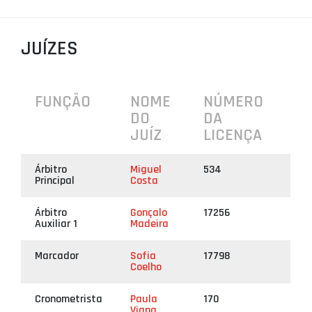
PROJETOS
JUÍZES
LIGA BETCLIC MASCULINA
LIGA BETCLIC FEMININA
FUNÇÃO
NOME
NÚMERO
DO
DA
JUÍZ
LICENÇA
Árbitro
Miguel
534
Principal
Costa
Árbitro
Gonçalo
17256
Auxiliar 1
Madeira
Marcador
Sofia
17798
Coelho
Cronometrista
Paula
170
Viana