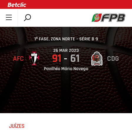
SOBRE A FPB
DOCUMENTOS
1ª FASE, ZONA NORTE - SÉRIE B 9
ÚLTIMAS
26 MAR 2023
91
61
AFC
CDG
COMPETIÇÕES
ASSOCIAÇÕES
Pavilhão Mário Navega
CLUBES
AGENTES
AGENDA
SELEÇÕES
MINIBASQUETE
JUÍZES
ÁREA TÉCNICA