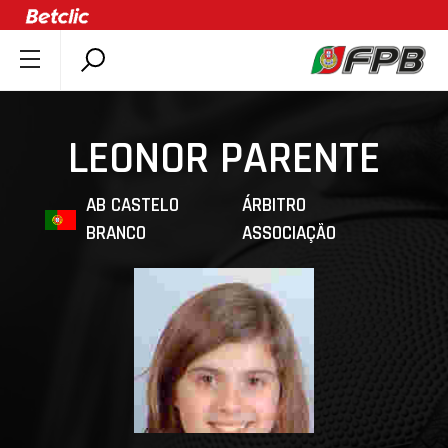
SOBRE A FPB
DOCUMENTOS
LEONOR PARENTE
ÚLTIMAS
COMPETIÇÕES
AB CASTELO
ÁRBITRO
BRANCO
ASSOCIAÇÃO
ASSOCIAÇÕES
CLUBES
AGENTES
AGENDA
SELEÇÕES
MINIBASQUETE
ÁREA TÉCNICA