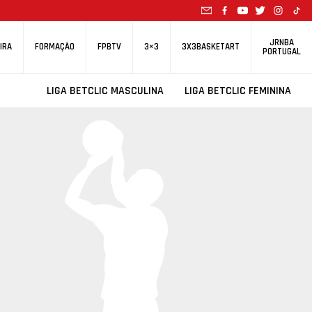
JRNBA
IRA
FORMAÇÃO
FPBTV
3×3
3X3BASKETART
PORTUGAL
LIGA BETCLIC MASCULINA
LIGA BETCLIC FEMININA