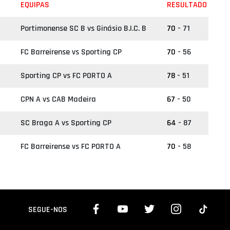
EQUIPAS
RESULTADO
Portimonense SC B vs Ginásio B.I.C. B
70
- 71
FC Barreirense vs Sporting CP
70
- 56
Sporting CP vs FC PORTO A
78
- 51
CPN A vs CAB Madeira
67
- 50
a
SC Braga A vs Sporting CP
64
- 87
a
FC Barreirense vs FC PORTO A
70
- 58
SEGUE-NOS