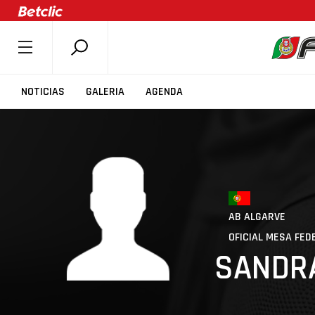
SOBRE A FPB
NOTICIAS
GALERIA
AGENDA
DOCUMENTOS
ÚLTIMAS
COMPETIÇÕES
ASSOCIAÇÕES
CLUBES
AB ALGARVE
AGENTES
OFICIAL MESA FE
SANDR
AGENDA
SELEÇÕES
MINIBASQUETE