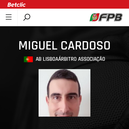
SOBRE A FPB
DOCUMENTOS
MIGUEL CARDOSO
ÚLTIMAS
COMPETIÇÕES
AB LISBOA
ÁRBITRO ASSOCIAÇÃO
ASSOCIAÇÕES
CLUBES
AGENTES
AGENDA
SELEÇÕES
MINIBASQUETE
ÁREA TÉCNICA