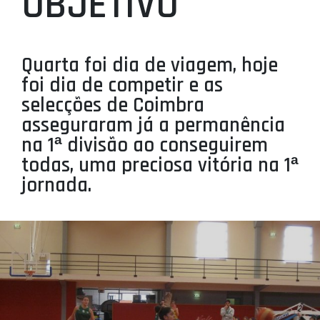
OBJETIVO
PROJETOS
LIGA BETCLIC MASCULINA
Quarta foi dia de viagem, hoje
LIGA BETCLIC FEMININA
foi dia de competir e as
selecções de Coimbra
asseguraram já a permanência
na 1ª divisão ao conseguirem
todas, uma preciosa vitória na 1ª
jornada.