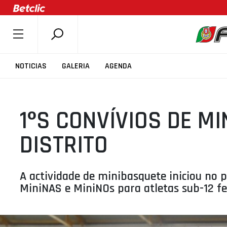
SOBRE A FPB
NOTICIAS
GALERIA
AGENDA
DOCUMENTOS
ÚLTIMAS
1ºS CONVÍVIOS DE M
COMPETIÇÕES
ASSOCIAÇÕES
DISTRITO
CLUBES
AGENTES
A actividade de minibasquete iniciou no
AGENDA
MiniNAS e MiniNOs para atletas sub-12 f
SELEÇÕES
MINIBASQUETE