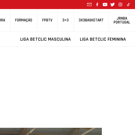
JRNBA
IRA
FORMAÇÃO
FPBTV
3×3
3X3BASKETART
PORTUGAL
LIGA BETCLIC MASCULINA
LIGA BETCLIC FEMININA