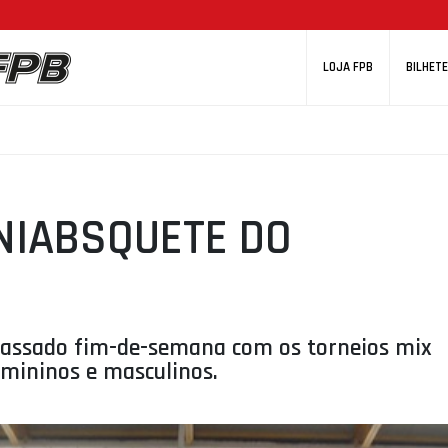
LOJA FPB
BILHETE
INIABSQUETE DO
 passado fim-de-semana com os torneios mix
emininos e masculinos.