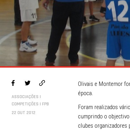
Olivais e Montemor for
época.
ASSOCIAÇÕES |
COMPETIÇÕES | FPB
Foram realizados vário
22 OUT 2012
cumprindo o objectivo 
clubes organizadores 