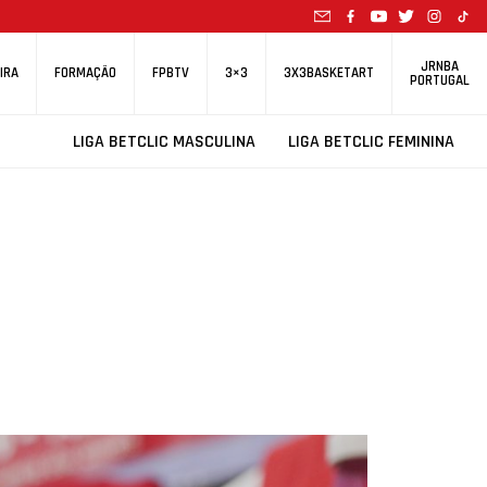
JRNBA
IRA
FORMAÇÃO
FPBTV
3×3
3X3BASKETART
PORTUGAL
LIGA BETCLIC MASCULINA
LIGA BETCLIC FEMININA