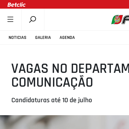
SOBRE A FPB
NOTICIAS
GALERIA
AGENDA
DOCUMENTOS
ÚLTIMAS
VAGAS NO DEPARTAM
COMPETIÇÕES
ASSOCIAÇÕES
COMUNICAÇÃO
CLUBES
AGENTES
Candidaturas até 10 de julho
AGENDA
SELEÇÕES
MINIBASQUETE