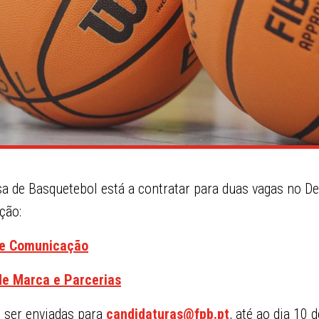
a de Basquetebol está a contratar para duas vagas no D
ção:
 e Comunicação
de Marca e Parcerias
 ser enviadas para
candidaturas@fpb.pt
, até ao dia 10 d