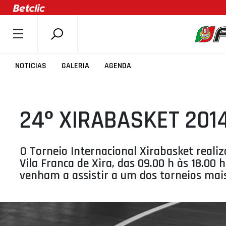
SOBRE A FPB
NOTICIAS
GALERIA
AGENDA
DOCUMENTOS
ÚLTIMAS
24º XIRABASKET 201
COMPETIÇÕES
ASSOCIAÇÕES
CLUBES
O Torneio Internacional Xirabasket realiz
Vila Franca de Xira, das 09.00 h às 18.00 h
AGENTES
venham a assistir a um dos torneios mais
AGENDA
SELEÇÕES
MINIBASQUETE