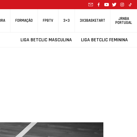
JRNBA
IRA
FORMAÇÃO
FPBTV
3×3
3X3BASKETART
PORTUGAL
LIGA BETCLIC MASCULINA
LIGA BETCLIC FEMININA