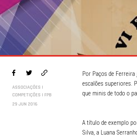
Por Paços de Ferreira
escalões superiores. P
ASSOCIAÇÕES |
que minis de todo o p
COMPETIÇÕES | FPB
29 JUN 2016
A título de exemplo p
Silva, a Luana Serranh