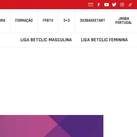
JRNBA
IRA
FORMAÇÃO
FPBTV
3×3
3X3BASKETART
PORTUGAL
LIGA BETCLIC MASCULINA
LIGA BETCLIC FEMININA