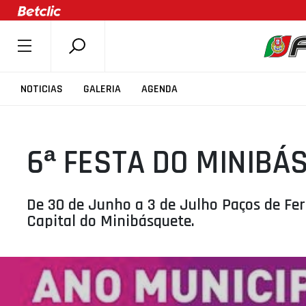
SOBRE A FPB
NOTICIAS
GALERIA
AGENDA
DOCUMENTOS
ÚLTIMAS
6ª FESTA DO MINIBÁ
COMPETIÇÕES
ASSOCIAÇÕES
CLUBES
De 30 de Junho a 3 de Julho Paços de Ferr
Capital do Minibásquete.
AGENTES
AGENDA
SELEÇÕES
MINIBASQUETE