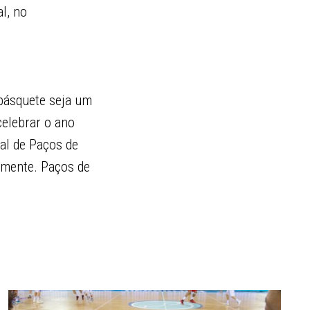
l, no
ibásquete seja um
celebrar o ano
al de Paços de
amente. Paços de