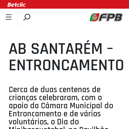
SOBRE A FPB
DOCUMENTOS
AB SANTARÉM –
ÚLTIMAS
COMPETIÇÕES
ENTRONCAMENTO
ASSOCIAÇÕES
CLUBES
AGENTES
Cerca de duas centenas de
crianças celebraram, com o
AGENDA
apoio da Câmara Municipal do
SELEÇÕES
Entroncamento e de vários
MINIBASQUETE
voluntários, o Dia do
ÁREA TÉCNICA