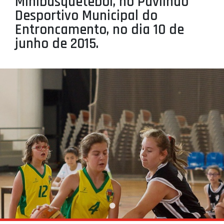
Minibasquetebol, no Pavilhão
PROJETOS
Desportivo Municipal do
Entroncamento, no dia 10 de
LIGA BETCLIC MASCULINA
junho de 2015.
LIGA BETCLIC FEMININA