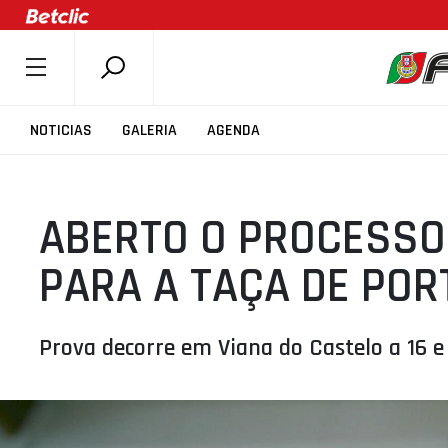
SOBRE A FPB
NOTICIAS
GALERIA
AGENDA
DOCUMENTOS
ÚLTIMAS
ABERTO O PROCESSO
COMPETIÇÕES
ASSOCIAÇÕES
PARA A TAÇA DE POR
CLUBES
AGENTES
Prova decorre em Viana do Castelo a 16 e
AGENDA
SELEÇÕES
MINIBASQUETE