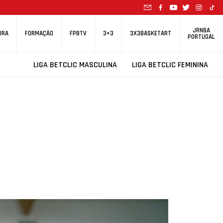
JRNBA
IRA
FORMAÇÃO
FPBTV
3×3
3X3BASKETART
PORTUGAL
LIGA BETCLIC MASCULINA
LIGA BETCLIC FEMININA