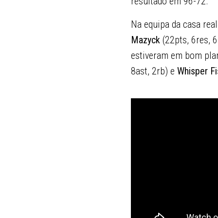
resultado em 96-72.
Na equipa da casa rea
Mazyck
(22pts, 6res, 6
estiveram em bom pl
8ast, 2rb) e
Whisper Fi