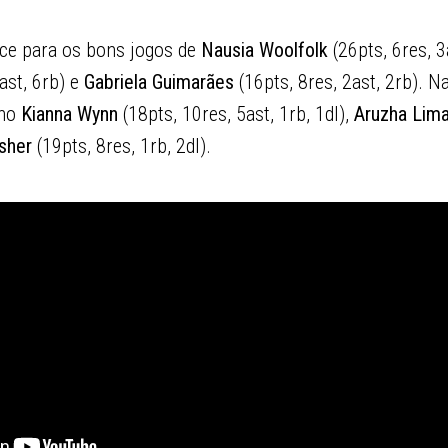
lce para os bons jogos de
Nausia Woolfolk
(26pts, 6res, 3
ast, 6rb) e
Gabriela Guimarães
(16pts, 8res, 2ast, 2rb). N
ano
Kianna Wynn
(18pts, 10res, 5ast, 1rb, 1dl),
Aruzha Lim
sher
(19pts, 8res, 1rb, 2dl).