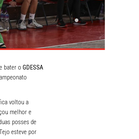
e bater o
GDESSA
 campeonato
ica voltou a
eçou melhor e
 duas posses de
Tejo esteve por