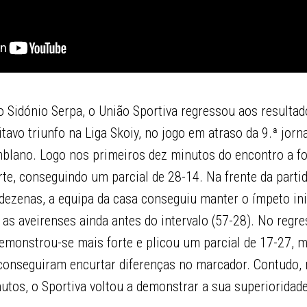
 Sidónio Serpa, o União Sportiva regressou aos resultad
itavo triunfo na Liga Skoiy, no jogo em atraso da 9.ª jor
emblano. Logo nos primeiros dez minutos do encontro a 
rte, conseguindo um parcial de 28-14. Na frente da part
ezenas, a equipa da casa conseguiu manter o ímpeto inic
as aveirenses ainda antes do intervalo (57-28). No regr
 demonstrou-se mais forte e plicou um parcial de 17-27,
conseguiram encurtar diferenças no marcador. Contudo, 
utos, o Sportiva voltou a demonstrar a sua superioridade