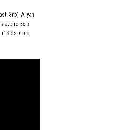
ast, 3rb),
Aliyah
as aveirenses
a
(18pts, 6res,