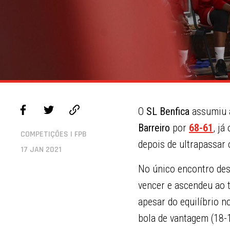
O
SL Benfica
assumiu a
Barreiro
por
68-61
, já
COMPETIÇÕES | FPB
depois de ultrapassar
17 JAN 2021
No único encontro dest
vencer e ascendeu ao 
apesar do equilíbrio 
bola de vantagem (18-1