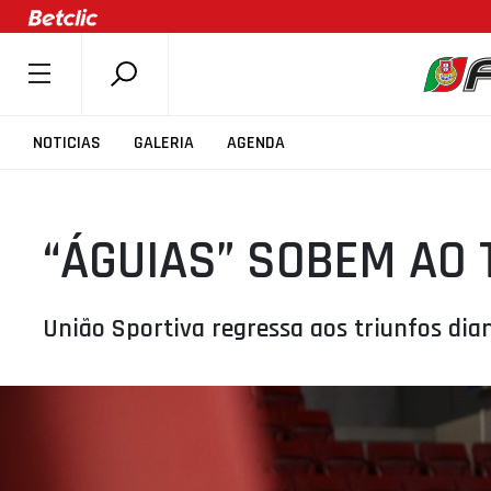
SOBRE A FPB
NOTICIAS
GALERIA
AGENDA
DOCUMENTOS
ÚLTIMAS
“ÁGUIAS” SOBEM AO 
COMPETIÇÕES
ASSOCIAÇÕES
CLUBES
União Sportiva regressa aos triunfos dia
AGENTES
AGENDA
SELEÇÕES
MINIBASQUETE