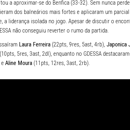
tou a aproximar-se do Benfica (33-32). Sem nunca perder
vieram dos balneários mais fortes e aplicaram um parcial
 a liderança isolada no jogo. Apesar de discutir o encon
ESSA não conseguiu reverter o rumo da partida.
essaíram
Laura Ferreira
(22pts, 9res, 5ast, 4rb),
Japonica
(10pts, 5res, 3ast, 2dl), enquanto no GDESSA destacara
) e
Aline Moura
(11pts, 12res, 3ast, 2rb).