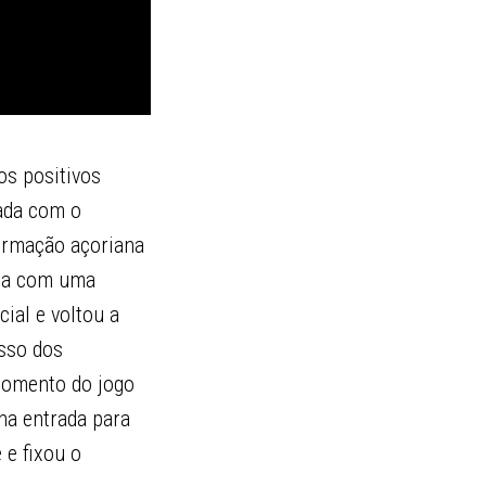
os positivos
nada com o
formação açoriana
ida com uma
ial e voltou a
esso dos
 momento do jogo
na entrada para
 e fixou o