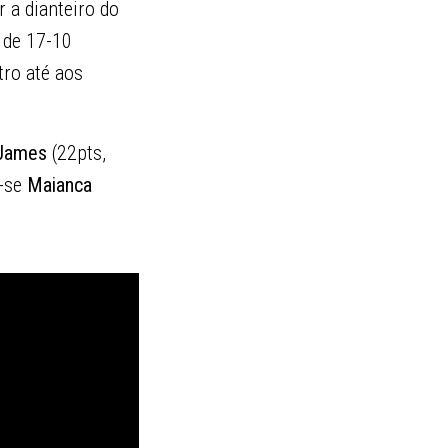
 a dianteiro do
 de 17-10
tro até aos
 James
(22pts,
m-se
Maianca