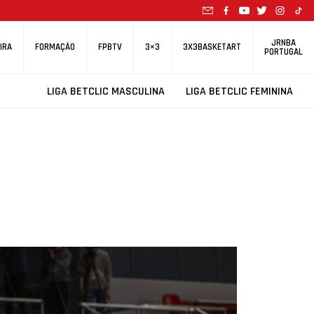
JRNBA
IRA
FORMAÇÃO
FPBTV
3×3
3X3BASKETART
PORTUGAL
LIGA BETCLIC MASCULINA
LIGA BETCLIC FEMININA