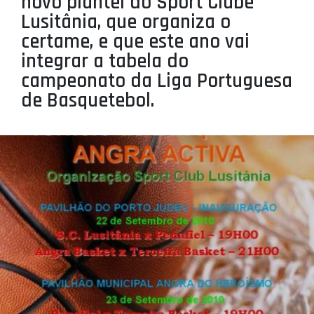
novo plantel do Sport Clube
PROJETOS
Lusitânia, que organiza o
certame, e que este ano vai
LIGA BETCLIC MASCULINA
integrar a tabela do
LIGA BETCLIC FEMININA
campeonato da Liga Portuguesa
de Basquetebol.