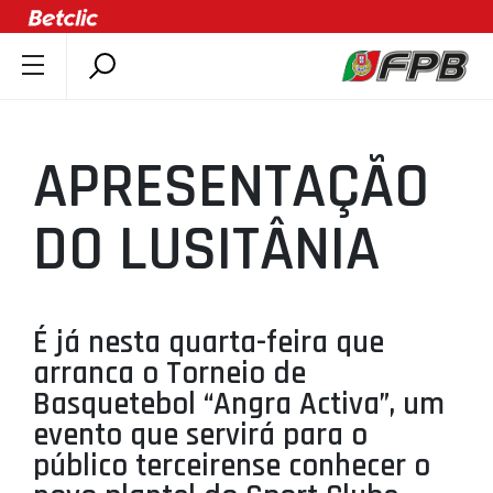
SOBRE A FPB
DOCUMENTOS
APRESENTAÇÃO
ÚLTIMAS
COMPETIÇÕES
DO LUSITÂNIA
ASSOCIAÇÕES
CLUBES
AGENTES
É já nesta quarta-feira que
arranca o Torneio de
AGENDA
Basquetebol “Angra Activa”, um
SELEÇÕES
evento que servirá para o
MINIBASQUETE
público terceirense conhecer o
ÁREA TÉCNICA