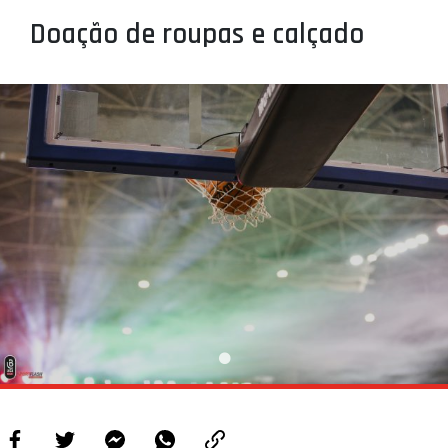
PROJETOS
Doação de roupas e calçado
LIGA BETCLIC MASCULINA
LIGA BETCLIC FEMININA