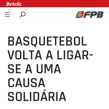
SOBRE A FPB
DOCUMENTOS
BASQUETEBOL
ÚLTIMAS
COMPETIÇÕES
VOLTA A LIGAR-
ASSOCIAÇÕES
SE A UMA
CLUBES
AGENTES
CAUSA
AGENDA
SELEÇÕES
SOLIDÁRIA
MINIBASQUETE
ÁREA TÉCNICA