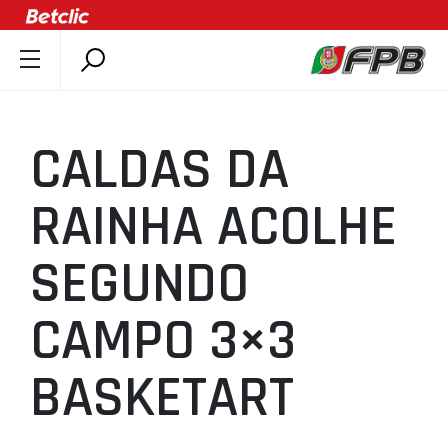
SOBRE A FPB
DOCUMENTOS
CALDAS DA
ÚLTIMAS
COMPETIÇÕES
RAINHA ACOLHE
ASSOCIAÇÕES
SEGUNDO
CLUBES
AGENTES
CAMPO 3×3
AGENDA
SELEÇÕES
BASKETART
MINIBASQUETE
ÁREA TÉCNICA