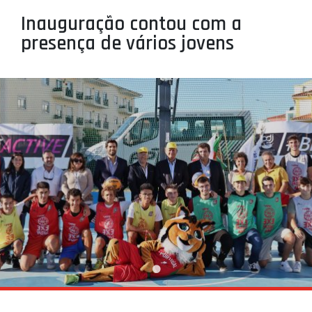
PROJETOS
Inauguração contou com a
presença de vários jovens
LIGA BETCLIC MASCULINA
LIGA BETCLIC FEMININA