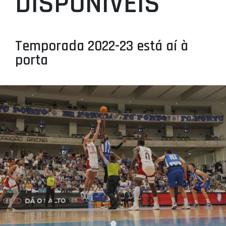
DISPONÍVEIS
PROJETOS
LIGA BETCLIC MASCULINA
Temporada 2022-23 está aí à
LIGA BETCLIC FEMININA
porta