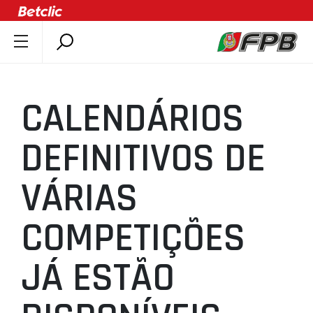
SOBRE A FPB
DOCUMENTOS
CALENDÁRIOS
ÚLTIMAS
COMPETIÇÕES
DEFINITIVOS DE
ASSOCIAÇÕES
VÁRIAS
CLUBES
AGENTES
COMPETIÇÕES
AGENDA
SELEÇÕES
JÁ ESTÃO
MINIBASQUETE
ÁREA TÉCNICA