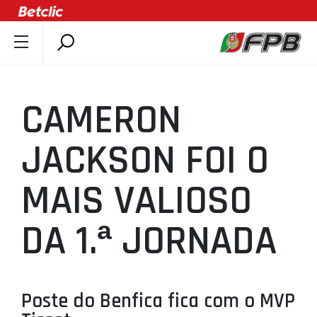
SOBRE A FPB
DOCUMENTOS
CAMERON
ÚLTIMAS
COMPETIÇÕES
JACKSON FOI O
ASSOCIAÇÕES
MAIS VALIOSO
CLUBES
AGENTES
DA 1.ª JORNADA
AGENDA
SELEÇÕES
MINIBASQUETE
Poste do Benfica fica com o MVP
ÁREA TÉCNICA