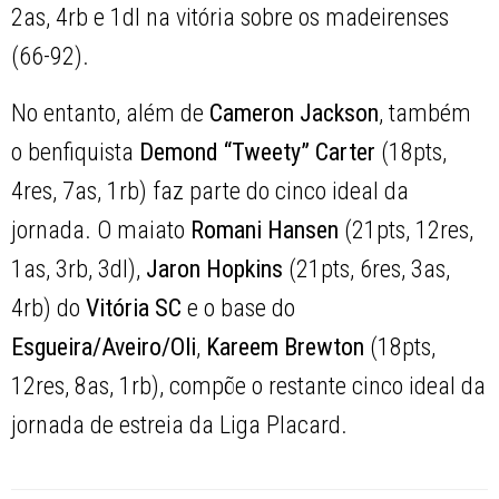
2as, 4rb e 1dl na vitória sobre os madeirenses
(66-92).
No entanto, além de
Cameron Jackson
, também
o benfiquista
Demond “Tweety” Carter
(18pts,
4res, 7as, 1rb) faz parte do cinco ideal da
jornada. O maiato
Romani Hansen
(21pts, 12res,
1as, 3rb, 3dl),
Jaron Hopkins
(21pts, 6res, 3as,
4rb) do
Vitória SC
e o base do
Esgueira/Aveiro/Oli
,
Kareem Brewton
(18pts,
12res, 8as, 1rb), compõe o restante cinco ideal da
jornada de estreia da Liga Placard.