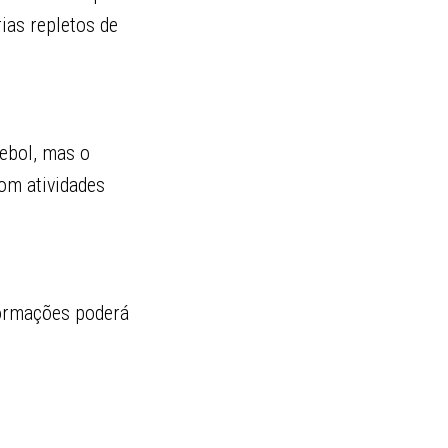
ias repletos de
tebol, mas o
com atividades
formações poderá