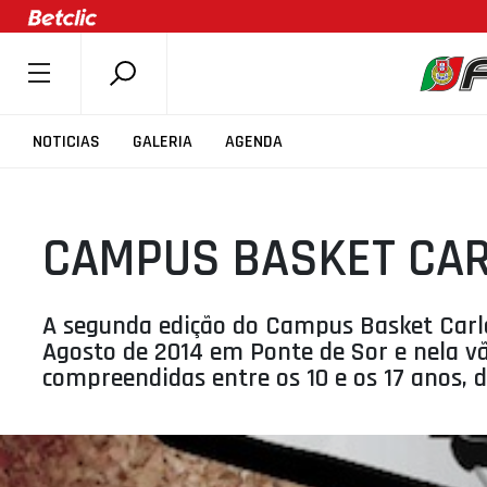
SOBRE A FPB
NOTICIAS
GALERIA
AGENDA
DOCUMENTOS
ÚLTIMAS
CAMPUS BASKET CAR
COMPETIÇÕES
ASSOCIAÇÕES
CLUBES
A segunda edição do Campus Basket Carlos
Agosto de 2014 em Ponte de Sor e nela vã
AGENTES
compreendidas entre os 10 e os 17 anos, 
AGENDA
SELEÇÕES
MINIBASQUETE