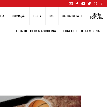
JRNBA
IRA
FORMAÇÃO
FPBTV
3×3
3X3BASKETART
PORTUGAL
LIGA BETCLIC MASCULINA
LIGA BETCLIC FEMININA