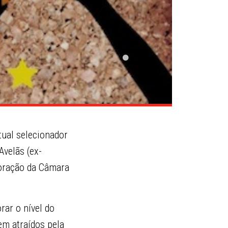
tual selecionador
Avelãs (ex-
boração da Câmara
ar o nível do
em atraídos pela