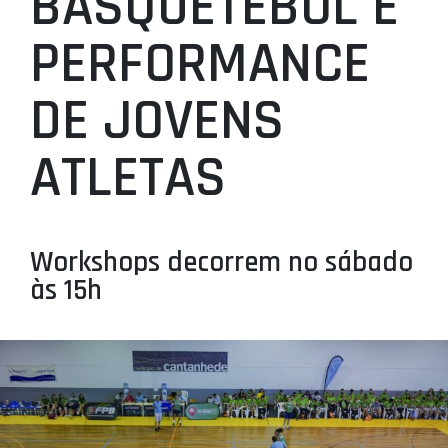
BASQUETEBOL E
PROJETOS
PERFORMANCE
LIGA BETCLIC MASCULINA
DE JOVENS
LIGA BETCLIC FEMININA
ATLETAS
Workshops decorrem no sábado
às 15h