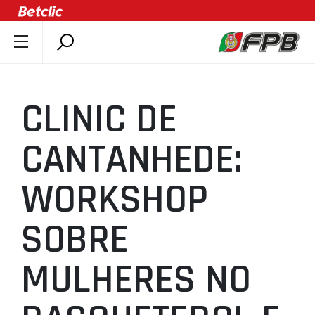
SOBRE A FPB
DOCUMENTOS
CLINIC DE
ÚLTIMAS
COMPETIÇÕES
CANTANHEDE:
ASSOCIAÇÕES
WORKSHOP
CLUBES
AGENTES
SOBRE
AGENDA
SELEÇÕES
MULHERES NO
MINIBASQUETE
ÁREA TÉCNICA