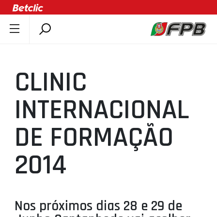
SOBRE A FPB
DOCUMENTOS
CLINIC
ÚLTIMAS
COMPETIÇÕES
INTERNACIONAL
ASSOCIAÇÕES
DE FORMAÇÃO
CLUBES
AGENTES
2014
AGENDA
SELEÇÕES
MINIBASQUETE
Nos próximos dias 28 e 29 de
ÁREA TÉCNICA