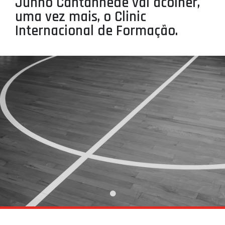
Junho Cantanhede vai acolher,
PROJETOS
uma vez mais, o Clinic
Internacional de Formação.
LIGA BETCLIC MASCULINA
LIGA BETCLIC FEMININA