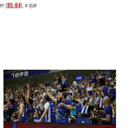
er (
85-84
), a que