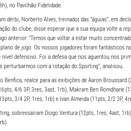
8h), no Pavilhão Fidelidade.
m dérbi, Norberto Alves, treinador das “águias”, em dec
ão do clube, disse esperar que a sua equipa volte a rep
ogo anterior: “Temos que voltar a estar muito concentrad
 plano de jogo. Os nossos jogadores foram fantásticos na 
 nível defensivo. Foi a defesa que nos aguentou nos pr
s perturbarmos com a rotação do Sporting”, analisou.
no Benfica, realce para as exibições de Aaron Broussard (
16pts, 4/6 3P, 3res, 3ast, 1rb), Makram Ben Romdhane (13
13pts, 3/4 2P, 1res, 1rb) e Ivan Almeida (11pts, 2/2 3P, 4re
ting, sobressaíram Diogo Ventura (12pts, 1res, 4ast, 1rb
rb).