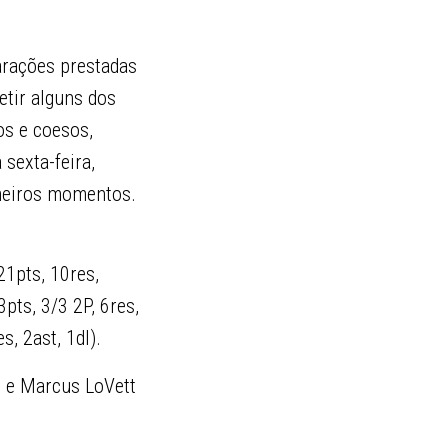
larações prestadas
etir alguns dos
os e coesos,
sexta-feira,
imeiros momentos.
21pts, 10res,
pts, 3/3 2P, 6res,
s, 2ast, 1dl).
) e Marcus LoVett