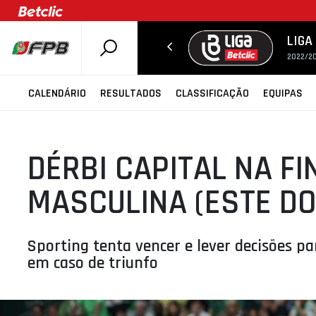
LIGA
2022/20
SOBRE A FPB
CALENDÁRIO
RESULTADOS
CLASSIFICAÇÃO
EQUIPAS
DOCUMENTOS
ÚLTIMAS
DÉRBI CAPITAL NA FI
COMPETIÇÕES
ASSOCIAÇÕES
MASCULINA (ESTE DO
CLUBES
AGENTES
Sporting tenta vencer e lever decisões p
AGENDA
em caso de triunfo
SELEÇÕES
MINIBASQUETE