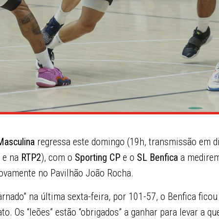
 Masculina
regressa este domingo (19h, transmissão em d
, e na
RTP2
), com o
Sporting CP
e o
SL Benfica
a medirem
 novamente no Pavilhão João Rocha.
arnado” na última sexta-feira, por 101-57, o Benfica ficou
o. Os “leões” estão “obrigados” a ganhar para levar a qu