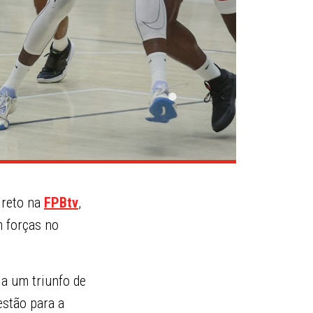
ireto na
FPBtv
,
 forças no
 a um triunfo de
estão para a