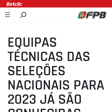
SOBRE A FPB
DOCUMENTOS
EQUIPAS
ÚLTIMAS
COMPETIÇÕES
TÉCNICAS DAS
ASSOCIAÇÕES
SELEÇÕES
CLUBES
AGENTES
NACIONAIS PARA
AGENDA
SELEÇÕES
2023 JÁ SÃO
MINIBASQUETE
ÁREA TÉCNICA