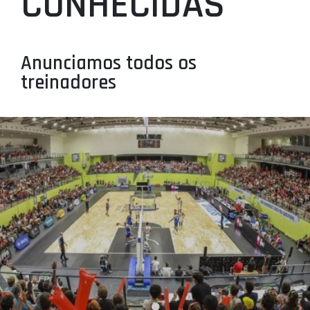
CONHECIDAS
PROJETOS
LIGA BETCLIC MASCULINA
Anunciamos todos os
LIGA BETCLIC FEMININA
treinadores