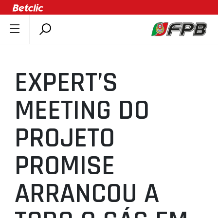
SOBRE A FPB
DOCUMENTOS
EXPERT’S
ÚLTIMAS
COMPETIÇÕES
MEETING DO
ASSOCIAÇÕES
PROJETO
CLUBES
AGENTES
PROMISE
AGENDA
SELEÇÕES
ARRANCOU A
MINIBASQUETE
ÁREA TÉCNICA